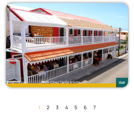
Nom :
Martinique
Chez Tante Arlette
Voir
1
2
3
4
5
6
7