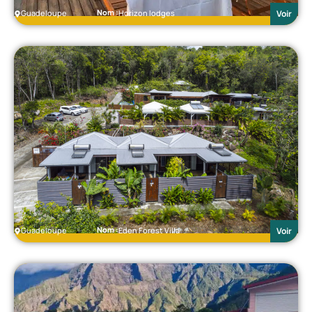
Nom :
Guadeloupe
Horizon lodges
Voir
Nom :
Guadeloupe
Eden Forest Villa
Voir