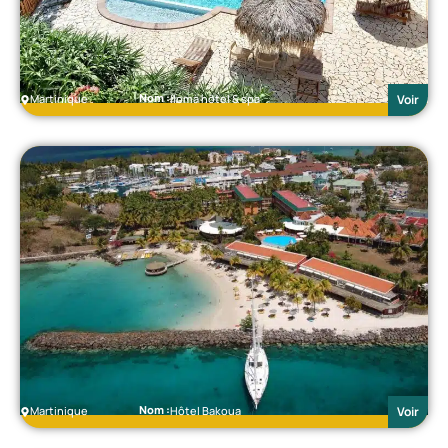
Nom :
Martinique
Iloma hôtel & spa
Voir
Nom :
Martinique
Hôtel Bakoua
Voir