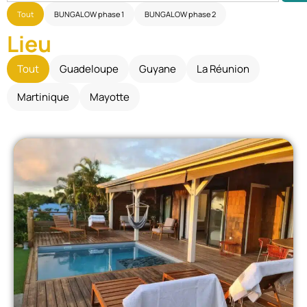
Tout
BUNGALOW phase 1
BUNGALOW phase 2
Lieu
Tout
Guadeloupe
Guyane
La Réunion
Martinique
Mayotte