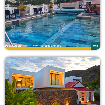
Nom :
La Réunion
Hôtel des neiges
Voir