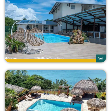
Nom :
Guyane
Belle Terre Resort
Voir