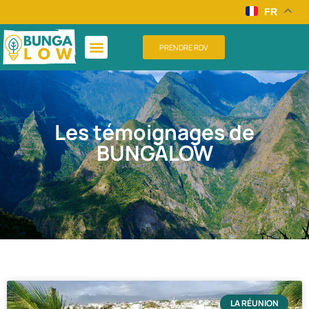
FR
PRENDRE RDV
Les témoignages de
BUNGALOW
LA RÉUNION